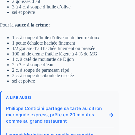
2 gousses d’ail
3 à 4 c. à soupe d’huile d’olive
sel et poivre
Pour la
sauce à la crème
:
1 c. à soupe d’huile d’olive ou de beurre doux
1 petite échalote hachée finement
1/2 gousse d’ail hachée finement ou pressée
100 ml de crème fraîche légère à 4 % de MG
1 c. à café de moutarde de Dijon
2 à 3 c. à soupe d’eau
2 c. à soupe de parmesan râpé
2 c. à soupe de ciboulette ciselée
sel et poivre
A LIRE AUSSI
Philippe Conticini partage sa tarte au citron
→
meringuée express, prête en 20 minutes
comme au grand restaurant
Laurent Mariotte nous révèle sa recette