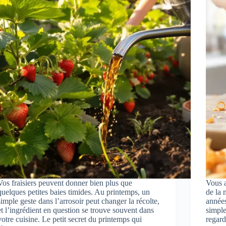
Vos fraisiers peuvent donner bien plus que
Vous a
quelques petites baies timides. Au printemps, un
de la 
simple geste dans l’arrosoir peut changer la récolte,
années
et l’ingrédient en question se trouve souvent dans
simple
votre cuisine. Le petit secret du printemps qui
regar