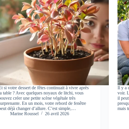
Et si votre dessert de fêtes continuait à vivre après
Il y a
la table ? Avec quelques noyaux de litchi, vous
voir. 
pouvez créer une petite scène végétale très
il peut
surprenante. En un mois, votre rebord de fenêtre
presqu
peut déjà changer d’allure. C’est simple,…
mais 
Marine Roussel
26 avril 2026