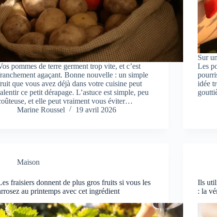
Sur un
Vos pommes de terre germent trop vite, et c’est
Les po
franchement agaçant. Bonne nouvelle : un simple
pourri
fruit que vous avez déjà dans votre cuisine peut
idée t
ralentir ce petit dérapage. L’astuce est simple, peu
goutti
coûteuse, et elle peut vraiment vous éviter…
Marine Roussel
19 avril 2026
Maison
Les fraisiers donnent de plus gros fruits si vous les
Ils ut
arrosez au printemps avec cet ingrédient
: la v