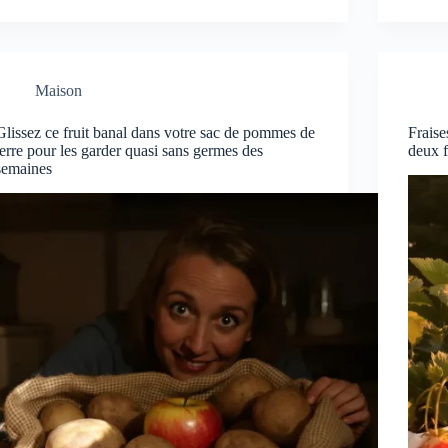
Maison
Glissez ce fruit banal dans votre sac de pommes de
Fraise
terre pour les garder quasi sans germes des
deux f
semaines