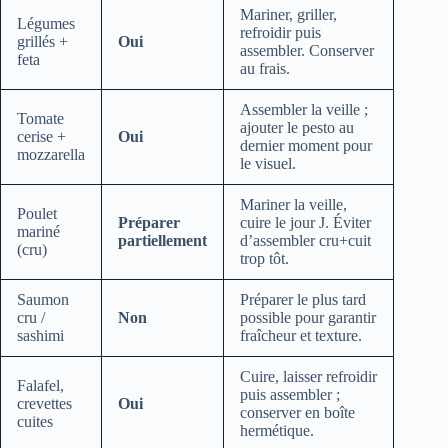
Mariner, griller,
Légumes
refroidir puis
grillés +
Oui
assembler. Conserver
feta
au frais.
Assembler la veille ;
Tomate
ajouter le pesto au
cerise +
Oui
dernier moment pour
mozzarella
le visuel.
Mariner la veille,
Poulet
Préparer
cuire le jour J. Éviter
mariné
partiellement
d’assembler cru+cuit
(cru)
trop tôt.
Saumon
Préparer le plus tard
cru /
Non
possible pour garantir
sashimi
fraîcheur et texture.
Cuire, laisser refroidir
Falafel,
puis assembler ;
crevettes
Oui
conserver en boîte
cuites
hermétique.