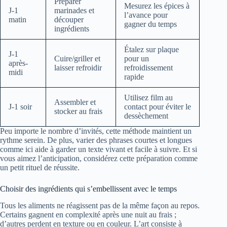
Préparer
Mesurez les épices à
J-1
marinades et
l’avance pour
matin
découper
gagner du temps
ingrédients
Étalez sur plaque
J-1
Cuire/griller et
pour un
après-
laisser refroidir
refroidissement
midi
rapide
Utilisez film au
Assembler et
J-1 soir
contact pour éviter le
stocker au frais
dessèchement
Peu importe le nombre d’invités, cette méthode maintient un
rythme serein. De plus, varier des phrases courtes et longues
comme ici aide à garder un texte vivant et facile à suivre. Et si
vous aimez l’anticipation, considérez cette préparation comme
un petit rituel de réussite.
Choisir des ingrédients qui s’embellissent avec le temps
Tous les aliments ne réagissent pas de la même façon au repos.
Certains gagnent en complexité après une nuit au frais ;
d’autres perdent en texture ou en couleur. L’art consiste à