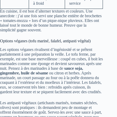
à froid
service
En cuisine, il est bon d’alterner textures et couleurs. Une
anecdote : j’ai une fois servi une planche entière de brochettes
« tomates-mozza » lors d’un pique-nique pluvieux. Elles ont
laissé tout le monde de bonne humeur. Preuve que la
simplicité gagne souvent.
Options véganes (tofu mariné, falafel, antipasti végétal)
Les options véganes rivalisent d’ingéniosité et se prêtent
parfaitement à une préparation la veille. Le tofu ferme, par
exemple, est une base merveilleuse : coupé en cubes, il boit les
marinades comme une éponge et devient savoureux après une
nuit. Pensez à des marinades à base de
sauce soja,
gingembre, huile de sésame
ou citron et herbes. Après
marinade, un court passage au four ou à la poêle donnera du
craquant à l’extérieur et du moelleux à l’intérieur. Les falafels,
eux, se conservent très bien : refroidis après cuisson, ils
gardent leur texture et se piquent facilement avec des crudités.
Les antipasti végétaux (artichauts marinés, tomates séchées,
olives) sont pratiques : ils demandent peu de montage et
offrent énormément de goût. Servez-les avec une sauce à part,
comme un houmous ou une sauce yaourt végétale, pour que