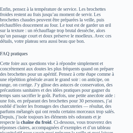
Enfin, pensez à la température de service. Les brochettes
froides restent au frais jusqu’au moment de servir. Les
brochettes chaudes peuvent être préparées la veille, puis
réchauffées doucement au four. Le tout est de garder un œil
sur la texture : un réchauffage trop brutal dessèche, alors
qu’un passage court et doux préserve le moelleux. Avec ces
détails, votre plateau sera aussi beau que bon.
FAQ pratiques
Cette foire aux questions vise à répondre simplement et
concrètement aux doutes les plus fréquents quand on prépare
des brochettes pour un apéritif. Pensez à cette étape comme à
une répétition générale avant le grand soir : on anticipe, on
range, on corrige. J’y glisse des astuces de conservation, des
précautions sanitaires et des idées pratiques pour gagner du
temps sans sacrifier le goût. Parfois, une petite anecdote aide :
une fois, en préparant des brochettes pour 30 personnes, j’ai
oublié d’isoler les fromages des charcuteries — résultat, des
parfums mélangés qui ont rendu certains morceaux trop salés.
Depuis, j’isole toujours les éléments très odorants et je
respecte la
chaîne du froid
. Ci-dessous, vous trouverez des
réponses claires, accompagnées d’exemples et d’un tableau
récapitulatif pour savoir quoi préparer la veille et quoi laisser