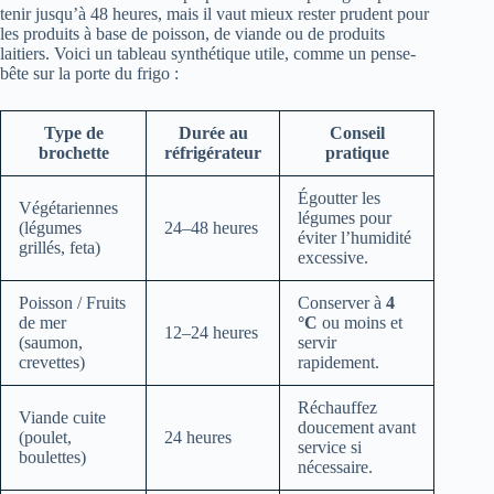
tenir jusqu’à 48 heures, mais il vaut mieux rester prudent pour
les produits à base de poisson, de viande ou de produits
laitiers. Voici un tableau synthétique utile, comme un pense-
bête sur la porte du frigo :
Type de
Durée au
Conseil
brochette
réfrigérateur
pratique
Égoutter les
Végétariennes
légumes pour
(légumes
24–48 heures
éviter l’humidité
grillés, feta)
excessive.
Poisson / Fruits
Conserver à
4
de mer
°C
ou moins et
12–24 heures
(saumon,
servir
crevettes)
rapidement.
Réchauffez
Viande cuite
doucement avant
(poulet,
24 heures
service si
boulettes)
nécessaire.