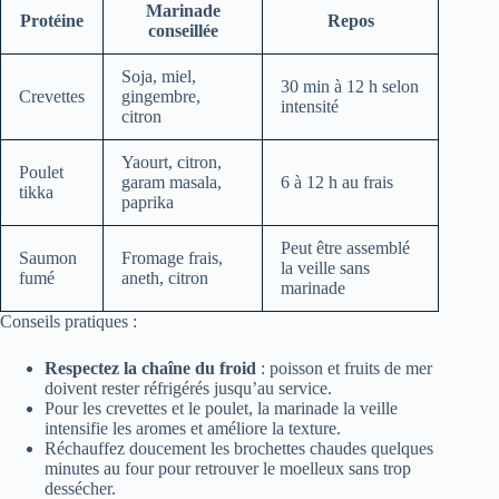
Marinade
Protéine
Repos
conseillée
Soja, miel,
30 min à 12 h selon
Crevettes
gingembre,
intensité
citron
Yaourt, citron,
Poulet
garam masala,
6 à 12 h au frais
tikka
paprika
Peut être assemblé
Saumon
Fromage frais,
la veille sans
fumé
aneth, citron
marinade
Conseils pratiques :
Respectez la chaîne du froid
: poisson et fruits de mer
doivent rester réfrigérés jusqu’au service.
Pour les crevettes et le poulet, la marinade la veille
intensifie les aromes et améliore la texture.
Réchauffez doucement les brochettes chaudes quelques
minutes au four pour retrouver le moelleux sans trop
dessécher.