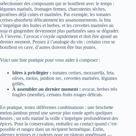
sélectionner des composants qui se bonifient avec le temps :
légumes marinés, fromages fermes, charcuteries sèches,
protéines déjà cuites et marinées. Par exemple, les tomates
cerises absorbent délicatement les assaisonnements, la feta
s’imprègne des huiles et herbes, et les crevettes marinées au
soja et gingembre deviennent plus parfumées sans se dégrader.
À l’inverse, l’avocat s’oxyde rapidement et doit être ajouté au
dernier moment. Pensez à l’analogie du vin : certains crus se
bonifient en cave, d’autres doivent être bus jeunes.
Voici une liste pratique pour vous aider à composer :
Idées à privilégier :
tomates cerises, mozzarella, feta,
olives, melon, jambon sec, crevettes marinées, légumes
grillés.
À assembler au dernier moment :
avocat, herbes très
fragiles (menthe), certains fruits rouges délicats.
En pratique, testez différentes combinaisons : une brochette
melon-jambon prend une saveur plus ronde après quelques
heures ; un tofu mariné la veille s’imprègne profondément des
épices. Pour la conservation, emballez au contact quand c’est
possible et rangez dans un récipient hermétique. Enfin,
alternez textures et couleurs pour un plateau appétissant —