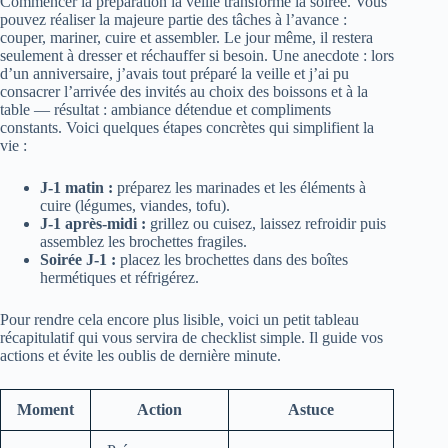
Commencer la préparation la veille transforme la soirée. Vous
pouvez réaliser la majeure partie des tâches à l’avance :
couper, mariner, cuire et assembler. Le jour même, il restera
seulement à dresser et réchauffer si besoin. Une anecdote : lors
d’un anniversaire, j’avais tout préparé la veille et j’ai pu
consacrer l’arrivée des invités au choix des boissons et à la
table — résultat : ambiance détendue et compliments
constants. Voici quelques étapes concrètes qui simplifient la
vie :
J-1 matin :
préparez les marinades et les éléments à
cuire (légumes, viandes, tofu).
J-1 après-midi :
grillez ou cuisez, laissez refroidir puis
assemblez les brochettes fragiles.
Soirée J-1 :
placez les brochettes dans des boîtes
hermétiques et réfrigérez.
Pour rendre cela encore plus lisible, voici un petit tableau
récapitulatif qui vous servira de checklist simple. Il guide vos
actions et évite les oublis de dernière minute.
Moment
Action
Astuce