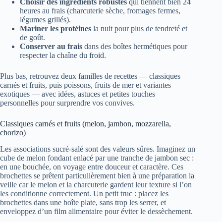
Choisir des ingrédients robustes
qui tiennent bien 24
heures au frais (charcuterie sèche, fromages fermes,
légumes grillés).
Mariner les protéines
la nuit pour plus de tendreté et
de goût.
Conserver au frais
dans des boîtes hermétiques pour
respecter la chaîne du froid.
Plus bas, retrouvez deux familles de recettes — classiques
carnés et fruits, puis poissons, fruits de mer et variantes
exotiques — avec idées, astuces et petites touches
personnelles pour surprendre vos convives.
Classiques carnés et fruits (melon, jambon, mozzarella,
chorizo)
Les associations sucré-salé sont des valeurs sûres. Imaginez un
cube de melon fondant enlacé par une tranche de jambon sec :
en une bouchée, on voyage entre douceur et caractère. Ces
brochettes se prêtent particulièrement bien à une préparation la
veille car le melon et la charcuterie gardent leur texture si l’on
les conditionne correctement. Un petit truc : placez les
brochettes dans une boîte plate, sans trop les serrer, et
enveloppez d’un film alimentaire pour éviter le dessèchement.