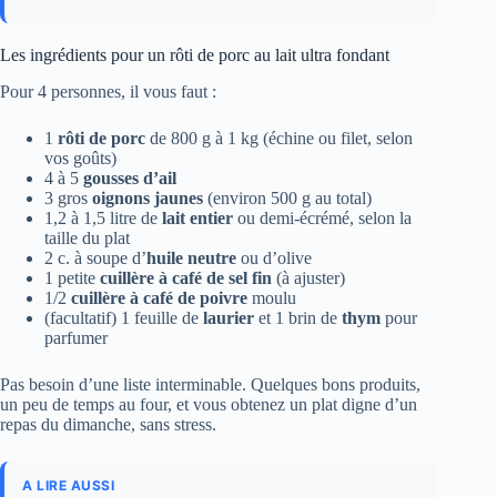
Les ingrédients pour un rôti de porc au lait ultra fondant
Pour 4 personnes, il vous faut :
1
rôti de porc
de 800 g à 1 kg (échine ou filet, selon
vos goûts)
4 à 5
gousses d’ail
3 gros
oignons jaunes
(environ 500 g au total)
1,2 à 1,5 litre de
lait entier
ou demi-écrémé, selon la
taille du plat
2 c. à soupe d’
huile neutre
ou d’olive
1 petite
cuillère à café de sel fin
(à ajuster)
1/2
cuillère à café de poivre
moulu
(facultatif) 1 feuille de
laurier
et 1 brin de
thym
pour
parfumer
Pas besoin d’une liste interminable. Quelques bons produits,
un peu de temps au four, et vous obtenez un plat digne d’un
repas du dimanche, sans stress.
A LIRE AUSSI