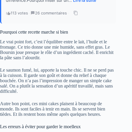
différence.Pourquoi miser sur un...
Lire la suite
113 votes
·
26 commentaires
·
Pourquoi cette recette marche si bien
Le vrai point fort, c’est l’équilibre entre le lait, l’huile et le
fromage. Ce trio donne une mie humide, sans effet gras. Le
Boursin joue presque le rôle d’un ingrédient caché. Il enrichit
la pâte sans l’alourdir.
Le saumon fumé, lui, apporte la touche chic. Il ne se perd pas
à la cuisson. Il garde son goût et donne du relief à chaque
bouchée. On n’a pas l’impression de manger un simple cake
salé. On a plutôt la sensation d’un apéritif travaillé, mais sans
difficulté.
Autre bon point, ces mini cakes plaisent à beaucoup de
monde. Ils sont faciles à tenir en main. Ils se servent bien
tièdes. Et ils restent bons même après quelques heures.
Les erreurs à éviter pour garder le moelleux