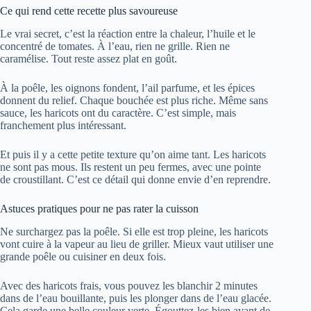
Ce qui rend cette recette plus savoureuse
Le vrai secret, c’est la réaction entre la chaleur, l’huile et le
concentré de tomates. À l’eau, rien ne grille. Rien ne
caramélise. Tout reste assez plat en goût.
À la poêle, les oignons fondent, l’ail parfume, et les épices
donnent du relief. Chaque bouchée est plus riche. Même sans
sauce, les haricots ont du caractère. C’est simple, mais
franchement plus intéressant.
Et puis il y a cette petite texture qu’on aime tant. Les haricots
ne sont pas mous. Ils restent un peu fermes, avec une pointe
de croustillant. C’est ce détail qui donne envie d’en reprendre.
Astuces pratiques pour ne pas rater la cuisson
Ne surchargez pas la poêle. Si elle est trop pleine, les haricots
vont cuire à la vapeur au lieu de griller. Mieux vaut utiliser une
grande poêle ou cuisiner en deux fois.
Avec des haricots frais, vous pouvez les blanchir 2 minutes
dans de l’eau bouillante, puis les plonger dans de l’eau glacée.
Cela garde une belle couleur verte. Égouttez-les bien avant de