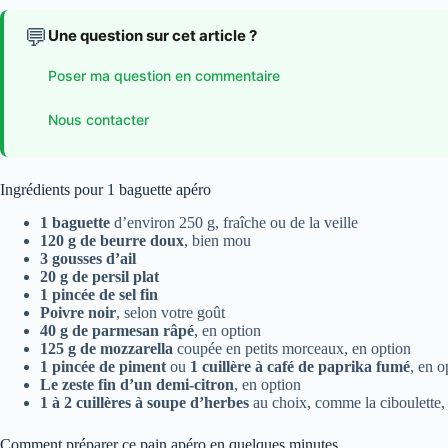
💬
Une question sur cet article ?
Poser ma question en commentaire
Nous contacter
Ingrédients pour 1 baguette apéro
1 baguette
d’environ 250 g, fraîche ou de la veille
120 g de beurre doux
, bien mou
3 gousses d’ail
20 g de persil plat
1 pincée de sel fin
Poivre noir
, selon votre goût
40 g de parmesan râpé
, en option
125 g de mozzarella
coupée en petits morceaux, en option
1 pincée de piment
ou
1 cuillère à café de paprika fumé
, en o
Le zeste fin d’un demi-citron
, en option
1 à 2 cuillères à soupe d’herbes
au choix, comme la ciboulette, l
Comment préparer ce pain apéro en quelques minutes