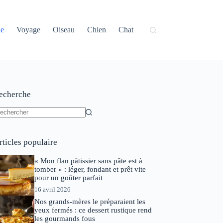
ie
Voyage
Oiseau
Chien
Chat
echerche
ucun
sultat
rticles populaire
« Mon flan pâtissier sans pâte est à
tomber » : léger, fondant et prêt vite
pour un goûter parfait
16 avril 2026
Nos grands-mères le préparaient les
yeux fermés : ce dessert rustique rend
les gourmands fous