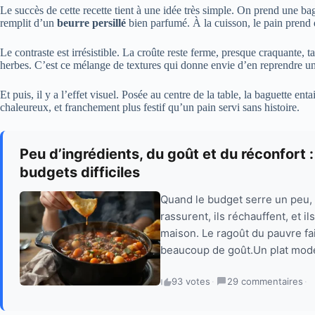
Le succès de cette recette tient à une idée très simple. On prend une ba
remplit d’un
beurre persillé
bien parfumé. À la cuisson, le pain prend d
Le contraste est irrésistible. La croûte reste ferme, presque craquante,
herbes. C’est ce mélange de textures qui donne envie d’en reprendre une
Et puis, il y a l’effet visuel. Posée au centre de la table, la baguette ent
chaleureux, et franchement plus festif qu’un pain servi sans histoire.
Peu d’ingrédients, du goût et du réconfort :
budgets difficiles
Quand le budget serre un peu, il
rassurent, ils réchauffent, et i
maison. Le ragoût du pauvre fa
beaucoup de goût.Un plat mod
93 votes
·
29 commentaires
·