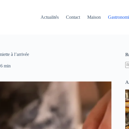
Actualités
Contact
Maison
Gastronom
miette à l’arrivée
R
6 min
A
ré
A