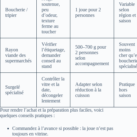
soutenue,
Variable
Boucherie /
peu
1 joue pour 2
selon
tripier
d’odeur,
personnes
région et
texture
saison
ferme au
toucher
Vérifier
Souvent
500–700 g pour
Rayon
l’étiquetage,
moins
2 personnes
viande des
demander
cher qu’
selon
supermarchés
conseil au
boucheri
accompagnement
stand
spécialis
Contrôler la
vitre et la
Adapter selon
Pratique
Surgelé
date,
réduction à la
hors
spécialisé
décongeler
cuisson
saison
lentement
Pour rendre l’achat et la préparation plus faciles, voici
quelques conseils pratiques :
Commandez à l’avance si possible : la joue n’est pas
toujours en vitrine.