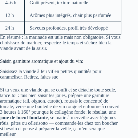
4–6 h
Goût présent, texture naturelle
12 h
Arômes plus intégrés, chair plus parfumée
24 h
Saveurs profondes, profil très développé
En résumé : la marinade est utile mais non obligatoire. Si vous
choisissez de mariner, respectez le temps et séchez bien la
viande avant de la saisir.
Saisir, garniture aromatique et ajout du vin:
Saisissez la viande à feu vif en petites quantités pour
caraméliser. Retirez, faites sue
Si tu veux une viande qui se confit et se détache toute seule,
lance-toi : fais bien saisir les joues, prépare une garniture
aromatique (ail, oignon, carotte), roussis le concentré de
tomate, verse une bouteille de vin rouge et enfourne à couvert
3 heures à 160° pour que le collagène fonde; le résultat, une
joue de boeuf fondante
, se marie à merveille avec légumes
rôtis, pâtes ou célerisotto — commande-les chez ton boucher
si besoin et pense à préparer la veille, ça n’en sera que
meilleur.