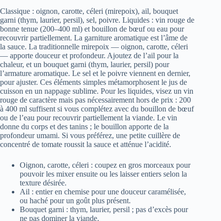
Classique : oignon, carotte, céleri (mirepoix), ail, bouquet
garni (thym, laurier, persil), sel, poivre. Liquides : vin rouge de
bonne tenue (200–400 ml) et bouillon de bœuf ou eau pour
recouvrir partiellement. La garniture aromatique est l’âme de
la sauce. La traditionnelle mirepoix — oignon, carotte, céleri
— apporte douceur et profondeur. Ajoutez de l’ail pour la
chaleur, et un bouquet garni (thym, laurier, persil) pour
l’armature aromatique. Le sel et le poivre viennent en dernier,
pour ajuster. Ces éléments simples métamorphosent le jus de
cuisson en un nappage sublime. Pour les liquides, visez un vin
rouge de caractère mais pas nécessairement hors de prix : 200
à 400 ml suffisent si vous complétez avec du bouillon de bœuf
ou de l’eau pour recouvrir partiellement la viande. Le vin
donne du corps et des tanins ; le bouillon apporte de la
profondeur umami. Si vous préférez, une petite cuillère de
concentré de tomate roussit la sauce et atténue l’acidité.
Oignon, carotte, céleri : coupez en gros morceaux pour
pouvoir les mixer ensuite ou les laisser entiers selon la
texture désirée.
Ail : entier en chemise pour une douceur caramélisée,
ou haché pour un goût plus présent.
Bouquet garni : thym, laurier, persil ; pas d’excès pour
ne pas dominer la viande.