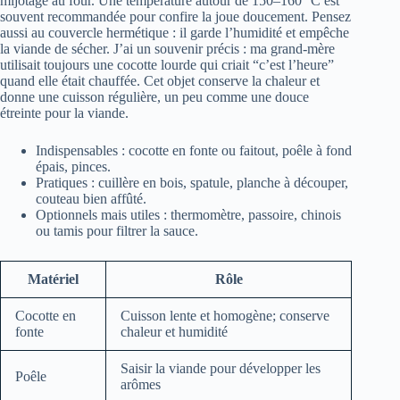
mijotage au four. Une température autour de 150–160 °C est
souvent recommandée pour confire la joue doucement. Pensez
aussi au couvercle hermétique : il garde l’humidité et empêche
la viande de sécher. J’ai un souvenir précis : ma grand-mère
utilisait toujours une cocotte lourde qui criait “c’est l’heure”
quand elle était chauffée. Cet objet conserve la chaleur et
donne une cuisson régulière, un peu comme une douce
étreinte pour la viande.
Indispensables : cocotte en fonte ou faitout, poêle à fond
épais, pinces.
Pratiques : cuillère en bois, spatule, planche à découper,
couteau bien affûté.
Optionnels mais utiles : thermomètre, passoire, chinois
ou tamis pour filtrer la sauce.
Matériel
Rôle
Cocotte en
Cuisson lente et homogène; conserve
fonte
chaleur et humidité
Saisir la viande pour développer les
Poêle
arômes