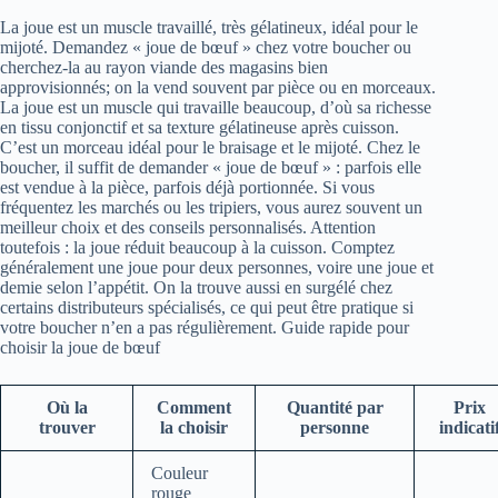
La joue est un muscle travaillé, très gélatineux, idéal pour le
mijoté. Demandez « joue de bœuf » chez votre boucher ou
cherchez-la au rayon viande des magasins bien
approvisionnés; on la vend souvent par pièce ou en morceaux.
La joue est un muscle qui travaille beaucoup, d’où sa richesse
en tissu conjonctif et sa texture gélatineuse après cuisson.
C’est un morceau idéal pour le braisage et le mijoté. Chez le
boucher, il suffit de demander « joue de bœuf » : parfois elle
est vendue à la pièce, parfois déjà portionnée. Si vous
fréquentez les marchés ou les tripiers, vous aurez souvent un
meilleur choix et des conseils personnalisés. Attention
toutefois : la joue réduit beaucoup à la cuisson. Comptez
généralement une joue pour deux personnes, voire une joue et
demie selon l’appétit. On la trouve aussi en surgélé chez
certains distributeurs spécialisés, ce qui peut être pratique si
votre boucher n’en a pas régulièrement. Guide rapide pour
choisir la joue de bœuf
Où la
Comment
Quantité par
Prix
trouver
la choisir
personne
indicati
Couleur
rouge