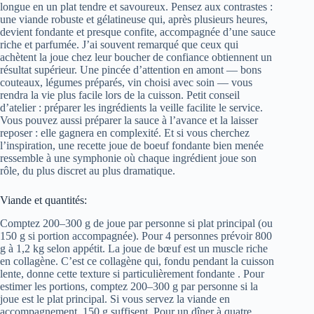
longue en un plat tendre et savoureux. Pensez aux contrastes :
une viande robuste et gélatineuse qui, après plusieurs heures,
devient fondante et presque confite, accompagnée d’une sauce
riche et parfumée. J’ai souvent remarqué que ceux qui
achètent la joue chez leur boucher de confiance obtiennent un
résultat supérieur. Une pincée d’attention en amont — bons
couteaux, légumes préparés, vin choisi avec soin — vous
rendra la vie plus facile lors de la cuisson. Petit conseil
d’atelier : préparer les ingrédients la veille facilite le service.
Vous pouvez aussi préparer la sauce à l’avance et la laisser
reposer : elle gagnera en complexité. Et si vous cherchez
l’inspiration, une recette joue de boeuf fondante bien menée
ressemble à une symphonie où chaque ingrédient joue son
rôle, du plus discret au plus dramatique.
Viande et quantités:
Comptez 200–300 g de joue par personne si plat principal (ou
150 g si portion accompagnée). Pour 4 personnes prévoir 800
g à 1,2 kg selon appétit. La joue de bœuf est un muscle riche
en collagène. C’est ce collagène qui, fondu pendant la cuisson
lente, donne cette texture si particulièrеment fondante . Pour
estimer les portions, comptez 200–300 g par personne si la
joue est le plat principal. Si vous servez la viande en
accompagnement, 150 g suffisent. Pour un dîner à quatre