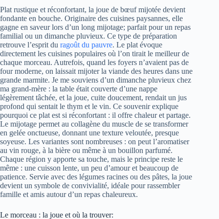
Plat rustique et réconfortant, la joue de bœuf mijotée devient
fondante en bouche. Originaire des cuisines paysannes, elle
gagne en saveur lors d’un long mijotage; parfait pour un repas
familial ou un dimanche pluvieux. Ce type de préparation
retrouve l’esprit du
ragoût du pauvre
. Le plat évoque
directement les cuisines populaires où l’on tirait le meilleur de
chaque morceau. Autrefois, quand les foyers n’avaient pas de
four moderne, on laissait mijoter la viande des heures dans une
grande marmite. Je me souviens d’un dimanche pluvieux chez
ma grand-mère : la table était couverte d’une nappe
légèrement tâchée, et la joue, cuite doucement, rendait un jus
profond qui sentait le thym et le vin. Ce souvenir explique
pourquoi ce plat est si réconfortant : il offre chaleur et partage.
Le mijotage permet au collagène du muscle de se transformer
en gelée onctueuse, donnant une texture veloutée, presque
soyeuse. Les variantes sont nombreuses : on peut l’aromatiser
au vin rouge, à la bière ou même à un bouillon parfumé.
Chaque région y apporte sa touche, mais le principe reste le
même : une cuisson lente, un peu d’amour et beaucoup de
patience. Servie avec des légumes racines ou des pâtes, la joue
devient un symbole de convivialité, idéale pour rassembler
famille et amis autour d’un repas chaleureux.
Le morceau : la joue et où la trouver: