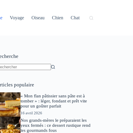
ie
Voyage
Oiseau
Chien
Chat
echerche
ucun
sultat
rticles populaire
« Mon flan pâtissier sans pâte est à
tomber » : léger, fondant et prêt vite
pour un goûter parfait
16 avril 2026
Nos grands-mères le préparaient les
yeux fermés : ce dessert rustique rend
les gourmands fous