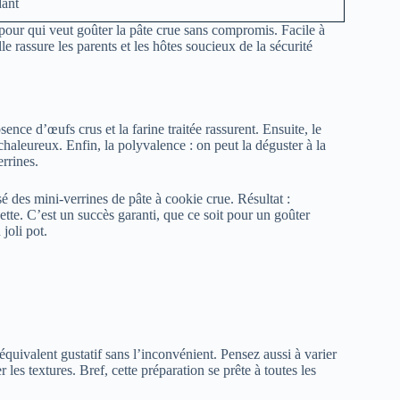
dant
e pour qui veut goûter la pâte crue sans compromis. Facile à
e rassure les parents et les hôtes soucieux de la sécurité
bsence d’œufs crus et la farine traitée rassurent. Ensuite, le
chaleureux. Enfin, la polyvalence : on peut la déguster à la
errines.
sé des mini-verrines de pâte à cookie crue. Résultat :
tte. C’est un succès garanti, que ce soit pour un goûter
joli pot.
’équivalent gustatif sans l’inconvénient. Pensez aussi à varier
les textures. Bref, cette préparation se prête à toutes les