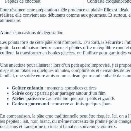
Pépites de chocolat
Contraste croquant-fon
Pour résumer, cette préparation mêle prudence et plaisir. Elle est idéal
réaliser, elle convient aux débutants comme aux gourmets. Et surtout, ell
alimentaire.
Atouts et occasions de dégustation
Les points forts de cette pâte sont nombreux. D’abord, la
sécurité
: l’a
goût : la combinaison beurre-sucre et pépites offre un équilibre rond et 
cuillère, la transformer en boules glacées, ou l’utiliser pour garnir des v
Une anecdote pour illustrer : lors d’un petit apéro improvisé, j’ai propo
disparition totale en quelques minutes, compliments et demandes de rece
familial, une soirée entre amis ou un cadeau gourmand emballé dans un 
Goûter enfantin
: moments complices et rires
Soirée cosy
: parfait pour partager autour d’un film
Atelier pâtisserie
: activité ludique pour petits et grands
Cadeau gourmand
: conserve au frais quelques jours
En comparaison, la pâte crue traditionnelle peut être risquée. Ici, on a l
les pépites : lait, noir, blanc, ou même morceaux de praliné pour changer 
occasions et transforme un instant banal en souvenir savoureux.