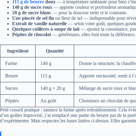
115 g de beurre
doux
— à température ambiante pour bien s’inc
140 g de sucre roux
— apporte couleur et profondeur aromatiqu
20 g de sucre blanc
— pour la douceur nette et le contraste.
Une pincée de sel fin
ou fleur de sel — indispensable pour réveil
Extrait de vanille naturelle
— selon votre goût, quelques goutte
Quelques cuillères à soupe de lait
— ajustez la consistance, pas 
Pépites de chocolat
— généreuses, elles font toute la différence.
Ingrédient
Quantité
Farine
140 g
Donne la structure; la chauffe
Beurre
115 g
Apporte onctuosité; sortir à 
Sucres
140 g + 20 g
Mélange de sucre roux et blan
Pépites
Au goût
Choisissez un chocolat de qu
Petit conseil pratique : tamisez la farine après refroidissement. Cela év
d’un goûter improvisé, j’ai remplacé une partie du beurre par de la pur
d’expérimenter. Mais respectez les bases listées ci‑dessus. Elles garantis