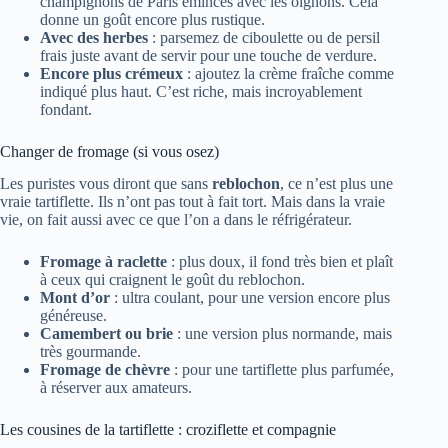
champignons de Paris émincés avec les oignons. Cela
donne un goût encore plus rustique.
Avec des herbes
: parsemez de ciboulette ou de persil
frais juste avant de servir pour une touche de verdure.
Encore plus crémeux
: ajoutez la crème fraîche comme
indiqué plus haut. C’est riche, mais incroyablement
fondant.
Changer de fromage (si vous osez)
Les puristes vous diront que sans
reblochon
, ce n’est plus une
vraie tartiflette. Ils n’ont pas tout à fait tort. Mais dans la vraie
vie, on fait aussi avec ce que l’on a dans le réfrigérateur.
Fromage à raclette
: plus doux, il fond très bien et plaît
à ceux qui craignent le goût du reblochon.
Mont d’or
: ultra coulant, pour une version encore plus
généreuse.
Camembert ou brie
: une version plus normande, mais
très gourmande.
Fromage de chèvre
: pour une tartiflette plus parfumée,
à réserver aux amateurs.
Les cousines de la tartiflette : croziflette et compagnie