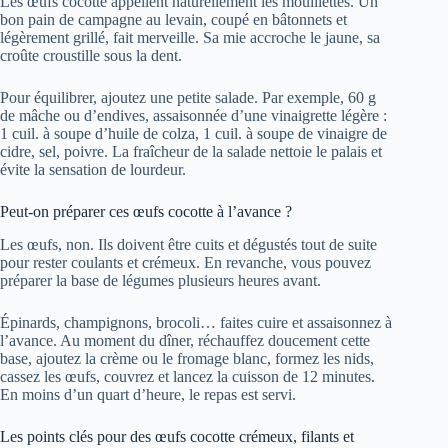
Les œufs cocotte appellent naturellement les mouillettes. Un
bon pain de campagne au levain, coupé en bâtonnets et
légèrement grillé, fait merveille. Sa mie accroche le jaune, sa
croûte croustille sous la dent.
Pour équilibrer, ajoutez une petite salade. Par exemple, 60 g
de mâche ou d’endives, assaisonnée d’une vinaigrette légère :
1 cuil. à soupe d’huile de colza, 1 cuil. à soupe de vinaigre de
cidre, sel, poivre. La fraîcheur de la salade nettoie le palais et
évite la sensation de lourdeur.
Peut-on préparer ces œufs cocotte à l’avance ?
Les œufs, non. Ils doivent être cuits et dégustés tout de suite
pour rester coulants et crémeux. En revanche, vous pouvez
préparer la base de légumes plusieurs heures avant.
Épinards, champignons, brocoli… faites cuire et assaisonnez à
l’avance. Au moment du dîner, réchauffez doucement cette
base, ajoutez la crème ou le fromage blanc, formez les nids,
cassez les œufs, couvrez et lancez la cuisson de 12 minutes.
En moins d’un quart d’heure, le repas est servi.
Les points clés pour des œufs cocotte crémeux, filants et