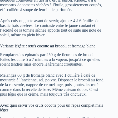
quelques courgettes en dés si c’est la saison. Ajoutez 6 à 8
morceaux de tomates séchées à l’huile, grossièrement coupés,
et 1 cuillère à soupe de leur huile parfumée.
Après cuisson, juste avant de servir, ajoutez 4 à 6 feuilles de
basilic frais ciselées. Le contraste entre le jaune coulant et
l’acidité de la tomate séchée apporte tout de suite une note de
soleil, même en plein hiver.
Variante légère : œufs cocotte au brocoli et fromage blanc
Remplacez les épinards par 250 g de fleurettes de brocoli.
Faites-les cuire 5 à 7 minutes à la vapeur, jusqu’à ce qu’elles
soient tendres mais encore légèrement croquantes.
Mélangez 60 g de fromage blanc avec 1 cuillère à café de
moutarde à l’ancienne, sel, poivre. Disposez le brocoli au fond
de la casserole, nappez de ce mélange, puis ajoutez les œufs
comme dans la recette de base. Même cuisson douce. C’est
plus léger que la crème, mais toujours très onctueux.
Avec quoi servir vos œufs cocotte pour un repas complet mais
léger