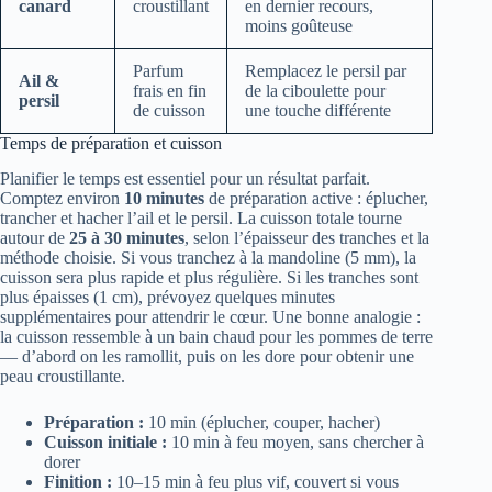
canard
croustillant
en dernier recours,
moins goûteuse
Parfum
Remplacez le persil par
Ail &
frais en fin
de la ciboulette pour
persil
de cuisson
une touche différente
Temps de préparation et cuisson
Planifier le temps est essentiel pour un résultat parfait.
Comptez environ
10 minutes
de préparation active : éplucher,
trancher et hacher l’ail et le persil. La cuisson totale tourne
autour de
25 à 30 minutes
, selon l’épaisseur des tranches et la
méthode choisie. Si vous tranchez à la mandoline (5 mm), la
cuisson sera plus rapide et plus régulière. Si les tranches sont
plus épaisses (1 cm), prévoyez quelques minutes
supplémentaires pour attendrir le cœur. Une bonne analogie :
la cuisson ressemble à un bain chaud pour les pommes de terre
— d’abord on les ramollit, puis on les dore pour obtenir une
peau croustillante.
Préparation :
10 min (éplucher, couper, hacher)
Cuisson initiale :
10 min à feu moyen, sans chercher à
dorer
Finition :
10–15 min à feu plus vif, couvert si vous