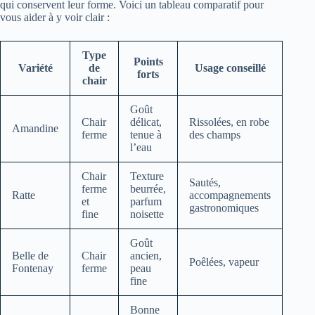
qui conservent leur forme. Voici un tableau comparatif pour
vous aider à y voir clair :
Type
Points
Variété
de
Usage conseillé
forts
chair
Goût
Chair
délicat,
Rissolées, en robe
Amandine
ferme
tenue à
des champs
l’eau
Chair
Texture
Sautés,
ferme
beurrée,
Ratte
accompagnements
et
parfum
gastronomiques
fine
noisette
Goût
Belle de
Chair
ancien,
Poêlées, vapeur
Fontenay
ferme
peau
fine
Bonne