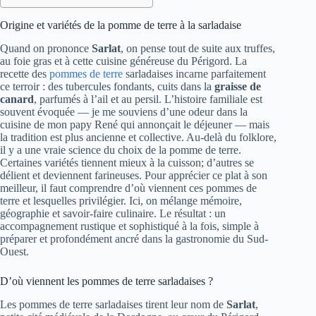
Origine et variétés de la pomme de terre à la sarladaise
Quand on prononce
Sarlat
, on pense tout de suite aux truffes,
au foie gras et à cette cuisine généreuse du Périgord. La
recette des
pommes de terre
sarladaises incarne parfaitement
ce terroir : des tubercules fondants, cuits dans la
graisse de
canard
, parfumés à l’ail et au persil. L’histoire familiale est
souvent évoquée — je me souviens d’une odeur dans la
cuisine de mon papy René qui annonçait le déjeuner — mais
la tradition est plus ancienne et collective. Au-delà du folklore,
il y a une vraie science du choix de la pomme de terre.
Certaines variétés tiennent mieux à la cuisson; d’autres se
délient et deviennent farineuses. Pour apprécier ce plat à son
meilleur, il faut comprendre d’où viennent ces pommes de
terre et lesquelles privilégier. Ici, on mélange mémoire,
géographie et savoir-faire culinaire. Le résultat : un
accompagnement rustique et sophistiqué à la fois, simple à
préparer et profondément ancré dans la gastronomie du Sud-
Ouest.
D’où viennent les pommes de terre sarladaises ?
Les pommes de terre sarladaises tirent leur nom de
Sarlat
,