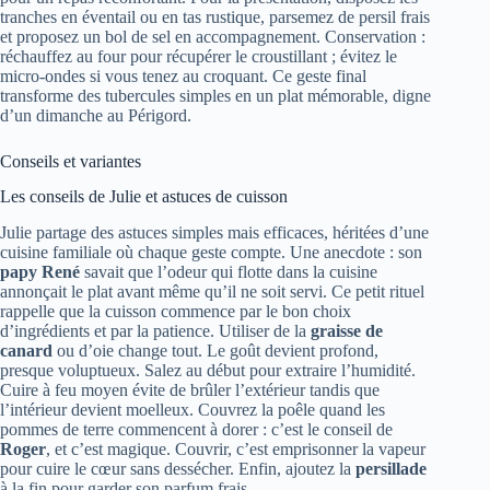
tranches en éventail ou en tas rustique, parsemez de persil frais
et proposez un bol de sel en accompagnement. Conservation :
réchauffez au four pour récupérer le croustillant ; évitez le
micro-ondes si vous tenez au croquant. Ce geste final
transforme des tubercules simples en un plat mémorable, digne
d’un dimanche au Périgord.
Conseils et variantes
Les conseils de Julie et astuces de cuisson
Julie partage des astuces simples mais efficaces, héritées d’une
cuisine familiale où chaque geste compte. Une anecdote : son
papy René
savait que l’odeur qui flotte dans la cuisine
annonçait le plat avant même qu’il ne soit servi. Ce petit rituel
rappelle que la cuisson commence par le bon choix
d’ingrédients et par la patience. Utiliser de la
graisse de
canard
ou d’oie change tout. Le goût devient profond,
presque voluptueux. Salez au début pour extraire l’humidité.
Cuire à feu moyen évite de brûler l’extérieur tandis que
l’intérieur devient moelleux. Couvrez la poêle quand les
pommes de terre commencent à dorer : c’est le conseil de
Roger
, et c’est magique. Couvrir, c’est emprisonner la vapeur
pour cuire le cœur sans dessécher. Enfin, ajoutez la
persillade
à la fin pour garder son parfum frais.