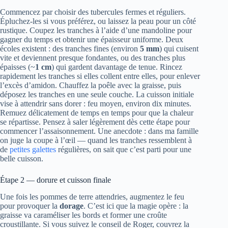
Commencez par choisir des tubercules fermes et réguliers.
Épluchez-les si vous préférez, ou laissez la peau pour un côté
rustique. Coupez les tranches à l’aide d’une mandoline pour
gagner du temps et obtenir une épaisseur uniforme. Deux
écoles existent : des tranches fines (environ
5 mm
) qui cuisent
vite et deviennent presque fondantes, ou des tranches plus
épaisses (~
1 cm
) qui gardent davantage de tenue. Rincez
rapidement les tranches si elles collent entre elles, pour enlever
l’excès d’amidon. Chauffez la poêle avec la graisse, puis
déposez les tranches en une seule couche. La cuisson initiale
vise à attendrir sans dorer : feu moyen, environ dix minutes.
Remuez délicatement de temps en temps pour que la chaleur
se répartisse. Pensez à saler légèrement dès cette étape pour
commencer l’assaisonnement. Une anecdote : dans ma famille
on juge la coupe à l’œil — quand les tranches ressemblent à
de
petites galettes
régulières, on sait que c’est parti pour une
belle cuisson.
Étape 2 — dorure et cuisson finale
Une fois les pommes de terre attendries, augmentez le feu
pour provoquer la
dorage
. C’est ici que la magie opère : la
graisse va caraméliser les bords et former une croûte
croustillante. Si vous suivez le conseil de Roger, couvrez la