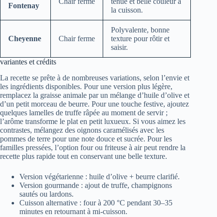
Chair ferme
tenue et belle couleur à
Fontenay
la cuisson.
Polyvalente, bonne
Cheyenne
Chair ferme
texture pour rôtir et
saisir.
variantes et crédits
La recette se prête à de nombreuses variations, selon l’envie et
les ingrédients disponibles. Pour une version plus légère,
remplacez la graisse animale par un mélange d’huile d’olive et
d’un petit morceau de beurre. Pour une touche festive, ajoutez
quelques lamelles de truffe râpée au moment de servir ;
l’arôme transforme le plat en petit luxueux. Si vous aimez les
contrastes, mélangez des oignons caramélisés avec les
pommes de terre pour une note douce et sucrée. Pour les
familles pressées, l’option four ou friteuse à air peut rendre la
recette plus rapide tout en conservant une belle texture.
Version végétarienne : huile d’olive + beurre clarifié.
Version gourmande : ajout de truffe, champignons
sautés ou lardons.
Cuisson alternative : four à 200 °C pendant 30–35
minutes en retournant à mi-cuisson.