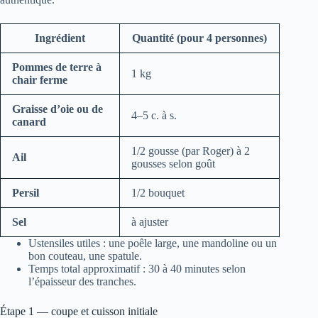
Ingrédient
Quantité (pour 4 personnes)
Pommes de terre à
1 kg
chair ferme
Graisse d’oie ou de
4–5 c. à s.
canard
1/2 gousse (par Roger) à 2
Ail
gousses selon goût
Persil
1/2 bouquet
Sel
à ajuster
Ustensiles utiles : une poêle large, une mandoline ou un
bon couteau, une spatule.
Temps total approximatif : 30 à 40 minutes selon
l’épaisseur des tranches.
Étape 1 — coupe et cuisson initiale