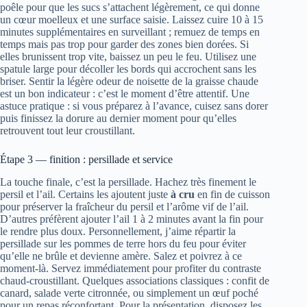
poêle pour que les sucs s’attachent légèrement, ce qui donne
un cœur moelleux et une surface saisie. Laissez cuire 10 à 15
minutes supplémentaires en surveillant ; remuez de temps en
temps mais pas trop pour garder des zones bien dorées. Si
elles brunissent trop vite, baissez un peu le feu. Utilisez une
spatule large pour décoller les bords qui accrochent sans les
briser. Sentir la légère odeur de noisette de la graisse chaude
est un bon indicateur : c’est le moment d’être attentif. Une
astuce pratique : si vous préparez à l’avance, cuisez sans dorer
puis finissez la dorure au dernier moment pour qu’elles
retrouvent tout leur croustillant.
Étape 3 — finition : persillade et service
La touche finale, c’est la persillade. Hachez très finement le
persil et l’ail. Certains les ajoutent juste
à cru
en fin de cuisson
pour préserver la fraîcheur du persil et l’arôme vif de l’ail.
D’autres préfèrent ajouter l’ail 1 à 2 minutes avant la fin pour
le rendre plus doux. Personnellement, j’aime répartir la
persillade sur les pommes de terre hors du feu pour éviter
qu’elle ne brûle et devienne amère. Salez et poivrez à ce
moment-là. Servez immédiatement pour profiter du contraste
chaud-croustillant. Quelques associations classiques : confit de
canard, salade verte citronnée, ou simplement un œuf poché
pour un repas réconfortant. Pour la présentation, disposez les