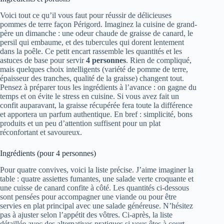
Voici tout ce qu’il vous faut pour réussir de délicieuses
pommes de terre façon Périgord. Imaginez la cuisine de grand-
père un dimanche : une odeur chaude de graisse de canard, le
persil qui embaume, et des tubercules qui dorent lentement
dans la poêle. Ce petit encart rassemble les quantités et les
astuces de base pour servir
4 personnes
. Rien de compliqué,
mais quelques choix intelligents (variété de pomme de terre,
épaisseur des tranches, qualité de la graisse) changent tout.
Pensez à préparer tous les ingrédients à l’avance : on gagne du
temps et on évite le stress en cuisine. Si vous avez fait un
confit auparavant, la graisse récupérée fera toute la différence
et apportera un parfum authentique. En bref : simplicité, bons
produits et un peu d’attention suffisent pour un plat
réconfortant et savoureux.
Ingrédients (pour 4 personnes)
Pour quatre convives, voici la liste précise. J’aime imaginer la
table : quatre assiettes fumantes, une salade verte croquante et
une cuisse de canard confite à côté. Les quantités ci-dessous
sont pensées pour accompagner une viande ou pour être
servies en plat principal avec une salade généreuse. N’hésitez
pas à ajuster selon l’appétit des vôtres. Ci-après, la liste
détaillée avec des alternatives pratiques si vous êtes à court