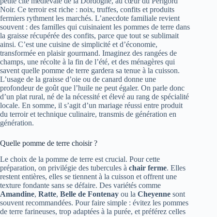
petite cité médiévale de la Dordogne, au cœur du Périgord
Noir. Ce terroir est riche : noix, truffes, confits et produits
fermiers rythment les marchés. L’anecdote familiale revient
souvent : des familles qui cuisinaient les pommes de terre dans
la graisse récupérée des confits, parce que tout se sublimait
ainsi. C’est une cuisine de simplicité et d’économie,
transformée en plaisir gourmand. Imaginez des rangées de
champs, une récolte à la fin de l’été, et des ménagères qui
savent quelle pomme de terre gardera sa tenue à la cuisson.
L’usage de la graisse d’oie ou de canard donne une
profondeur de goût que l’huile ne peut égaler. On parle donc
d’un plat rural, né de la nécessité et élevé au rang de spécialité
locale. En somme, il s’agit d’un mariage réussi entre produit
du terroir et technique culinaire, transmis de génération en
génération.
Quelle pomme de terre choisir ?
Le choix de la pomme de terre est crucial. Pour cette
préparation, on privilégie des tubercules à
chair ferme
. Elles
restent entières, elles se tiennent à la cuisson et offrent une
texture fondante sans se défaire. Des variétés comme
Amandine
,
Ratte
,
Belle de Fontenay
ou la
Cheyenne
sont
souvent recommandées. Pour faire simple : évitez les pommes
de terre farineuses, trop adaptées à la purée, et préférez celles