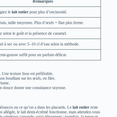
Remarques
égiez le
lait entier
pour plus d’onctuosité.
rais, taille moyenne. Plus d’œufs = flan plus ferme.
z selon le goût et la présence de caramel.
l à sec ou avec 5–10 cl d’eau selon la méthode.
mi-gousse suffit pour un parfum délicat.
 Une texture lisse est préférable.
on bouillant sur les œufs, en filet.
rtume.
sson douce donne une consistance soyeuse.
olérances ou ce qu’on a dans les placards. Le
lait entier
reste
on allégée, le lait demi-écrémé fonctionne, mais attendez-vous
ts végétaux (amande, soja) dépannent ; toutefois, la tenue et