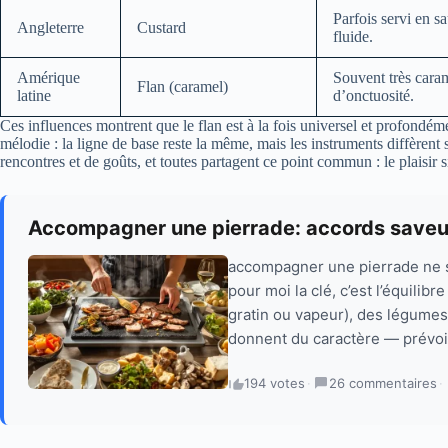
Parfois servi en s
Angleterre
Custard
fluide.
Amérique
Souvent très caram
Flan (caramel)
latine
d’onctuosité.
Ces influences montrent que le flan est à la fois universel et profondé
mélodie : la ligne de base reste la même, mais les instruments diffèrent
rencontres et de goûts, et toutes partagent ce point commun : le plaisir 
Accompagner une pierrade: accords saveu
accompagner une pierrade ne s
pour moi la clé, c’est l’équili
gratin ou vapeur), des légumes
donnent du caractère — prévoi
194 votes
·
26 commentaires
·