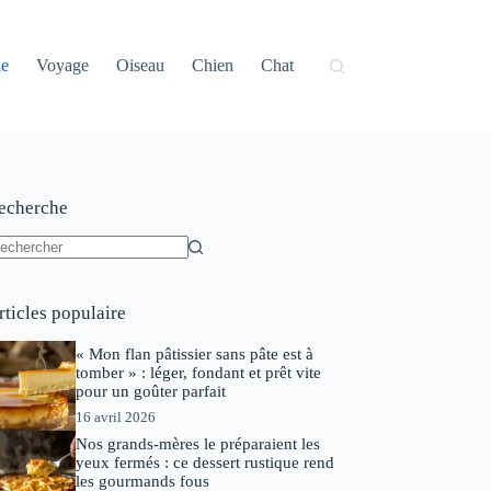
ie
Voyage
Oiseau
Chien
Chat
echerche
ucun
sultat
rticles populaire
« Mon flan pâtissier sans pâte est à
tomber » : léger, fondant et prêt vite
pour un goûter parfait
16 avril 2026
Nos grands-mères le préparaient les
yeux fermés : ce dessert rustique rend
les gourmands fous