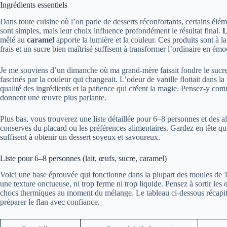
Ingrédients essentiels
Dans toute cuisine où l’on parle de desserts réconfortants, certains élém
sont simples, mais leur choix influence profondément le résultat final.
L
mêlé au
caramel
apporte la lumière et la couleur. Ces produits sont à la
frais et un sucre bien maîtrisé suffisent à transformer l’ordinaire en ém
Je me souviens d’un dimanche où ma grand-mère faisait fondre le sucre d
fascinés par la couleur qui changeait. L’odeur de vanille flottait dans la
qualité des ingrédients et la patience qui créent la magie. Pensez-y co
donnent une œuvre plus parlante.
Plus bas, vous trouverez une liste détaillée pour 6–8 personnes et des al
conserves du placard ou les préférences alimentaires. Gardez en tête 
suffisent à obtenir un dessert soyeux et savoureux.
Liste pour 6–8 personnes (lait, œufs, sucre, caramel)
Voici une base éprouvée qui fonctionne dans la plupart des moules de 1,
une texture onctueuse, ni trop ferme ni trop liquide. Pensez à sortir les 
chocs thermiques au moment du mélange. Le tableau ci-dessous récapitul
préparer le flan avec confiance.