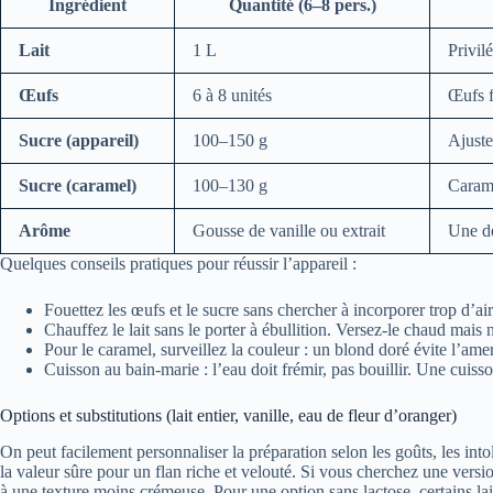
Ingrédient
Quantité (6–8 pers.)
Lait
1 L
Privil
Œufs
6 à 8 unités
Œufs f
Sucre (appareil)
100–150 g
Ajuste
Sucre (caramel)
100–130 g
Carame
Arôme
Gousse de vanille ou extrait
Une de
Quelques conseils pratiques pour réussir l’appareil :
Fouettez les œufs et le sucre sans chercher à incorporer trop d’air.
Chauffez le lait sans le porter à ébullition. Versez-le chaud mais n
Pour le caramel, surveillez la couleur : un blond doré évite l’ame
Cuisson au bain-marie : l’eau doit frémir, pas bouillir. Une cui
Options et substitutions (lait entier, vanille, eau de fleur d’oranger)
On peut facilement personnaliser la préparation selon les goûts, les int
la valeur sûre pour un flan riche et velouté. Si vous cherchez une versi
à une texture moins crémeuse. Pour une option sans lactose, certains lai