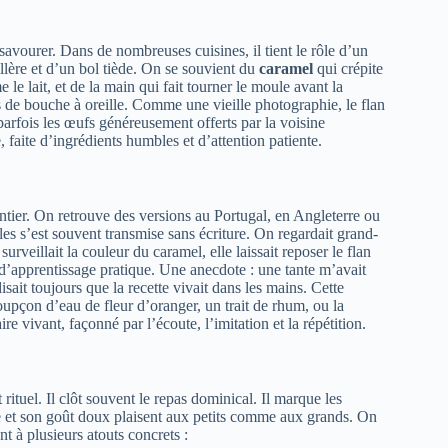
savourer. Dans de nombreuses cuisines, il tient le rôle d’un
illère et d’un bol tiède. On se souvient du
caramel
qui crépite
le lait, et de la main qui fait tourner le moule avant la
s de bouche à oreille. Comme une vieille photographie, le flan
 parfois les œufs généreusement offerts par la voisine
, faite d’ingrédients humbles et d’attention patiente.
entier. On retrouve des versions au Portugal, en Angleterre ou
les s’est souvent transmise sans écriture. On regardait grand-
e surveillait la couleur du caramel, elle laissait reposer le flan
 d’apprentissage pratique. Une anecdote : une tante m’avait
sait toujours que la recette vivait dans les mains. Cette
soupçon d’eau de fleur d’oranger, un trait de rhum, ou la
ire vivant, façonné par l’écoute, l’imitation et la répétition.
t rituel. Il clôt souvent le repas dominical. Il marque les
use et son goût doux plaisent aux petits comme aux grands. On
t à plusieurs atouts concrets :