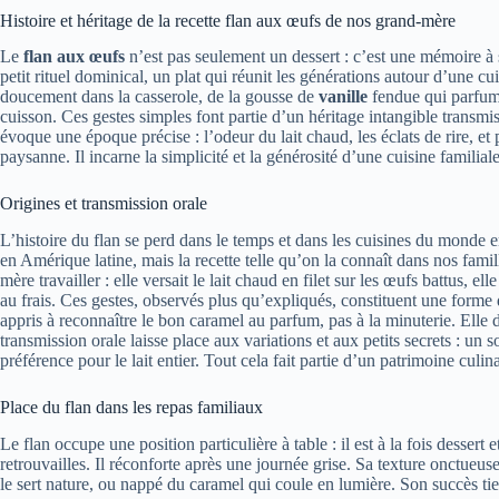
Histoire et héritage de la recette flan aux œufs de nos grand-mère
Le
flan aux œufs
n’est pas seulement un dessert : c’est une mémoire à 
petit rituel dominical, un plat qui réunit les générations autour d’une cu
doucement dans la casserole, de la gousse de
vanille
fendue qui parfume 
cuisson. Ces gestes simples font partie d’un héritage intangible transmi
évoque une époque précise : l’odeur du lait chaud, les éclats de rire, et
paysanne. Il incarne la simplicité et la générosité d’une cuisine familiale
Origines et transmission orale
L’histoire du flan se perd dans le temps et dans les cuisines du monde 
en Amérique latine, mais la recette telle qu’on la connaît dans nos famil
mère travailler : elle versait le lait chaud en filet sur les œufs battus, ell
au frais. Ces gestes, observés plus qu’expliqués, constituent une forme
appris à reconnaître le bon caramel au parfum, pas à la minuterie. Elle di
transmission orale laisse place aux variations et aux petits secrets : un 
préférence pour le lait entier. Tout cela fait partie d’un patrimoine culina
Place du flan dans les repas familiaux
Le flan occupe une position particulière à table : il est à la fois dessert e
retrouvailles. Il réconforte après une journée grise. Sa texture onctue
le sert nature, ou nappé du caramel qui coule en lumière. Son succès tien