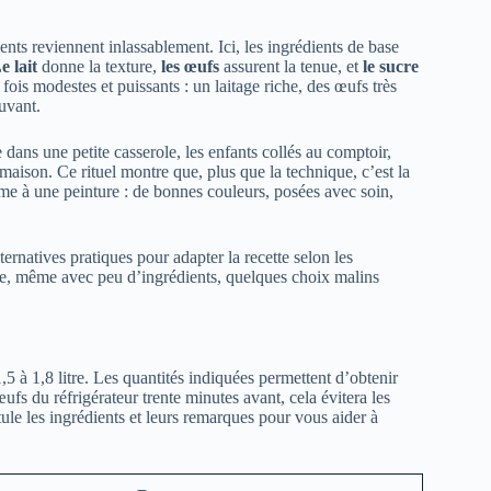
ents reviennent inlassablement. Ici, les ingrédients de base
e lait
donne la texture,
les œufs
assurent la tenue, et
le sucre
 fois modestes et puissants : un laitage riche, des œufs très
ouvant.
ans une petite casserole, les enfants collés au comptoir,
 maison. Ce rituel montre que, plus que la technique, c’est la
mme à une peinture : de bonnes couleurs, posées avec soin,
ternatives pratiques pour adapter la recette selon les
que, même avec peu d’ingrédients, quelques choix malins
5 à 1,8 litre. Les quantités indiquées permettent d’obtenir
œufs du réfrigérateur trente minutes avant, cela évitera les
e les ingrédients et leurs remarques pour vous aider à