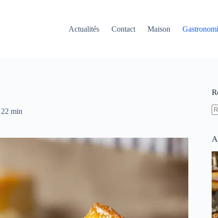
Actualités
Contact
Maison
Gastronom
R
22 min
A
ré
A